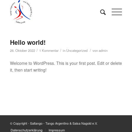
Hello world!
/
/
/
26. Oktober 2022
1 Kommentar
in
Uncategorized
von
admin
Welcome to WordPress. This is your first post. Edit or delete
it, then start writing!
© Copyright - Saltango - Tango Argentino & Salsa Nagold e.V.
Datenschutzerklärung
Impressum