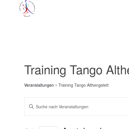
Training Tango Alth
Veranstaltungen
Training Tango Althengstett
Veranstaltungen
Bitte
Suche
Schlüsselwort
und
eingeben.
Suche
Ansichten,