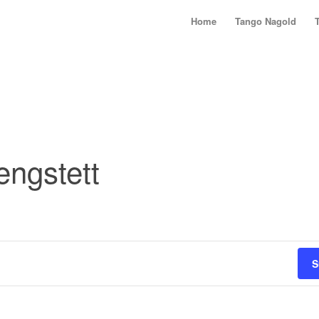
Home
Tango Nagold
engstett
S