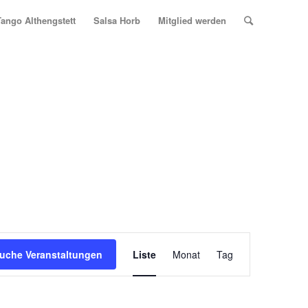
Tango Althengstett
Salsa Horb
Mitglied werden
Veranstaltung
Ansichten-
uche Veranstaltungen
Liste
Monat
Tag
Navigation