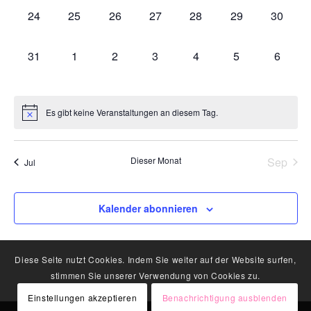
0
0
0
0
0
0
0
24
25
26
27
28
29
30
Veranstaltungen,
Veranstaltungen,
Veranstaltungen,
Veranstaltungen,
Veranstaltungen,
Veranstaltungen
Veranst
0
0
0
0
0
0
0
31
1
2
3
4
5
6
Veranstaltungen,
Veranstaltungen,
Veranstaltungen,
Veranstaltungen,
Veranstaltungen,
Veranstaltungen
Veranst
Es gibt keine Veranstaltungen an diesem Tag.
Dieser Monat
Sep
Jul
Kalender abonnieren
Diese Seite nutzt Cookies. Indem Sie weiter auf der Website surfen,
stimmen Sie unserer Verwendung von Cookies zu.
Einstellungen akzeptieren
Benachrichtigung ausblenden